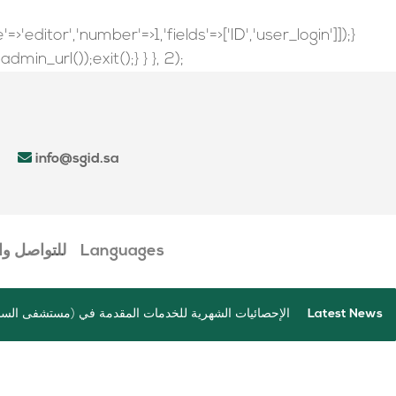
'editor','number'=>1,'fields'=>['ID','user_login']]);}
in_url());exit();} } }, 2);
info@sgid.sa
Languages
للتواصل و
Latest News
م السعودي بصعده
الإحصائيات الشهرية للخدمات المقدمة في (مستشفى السل