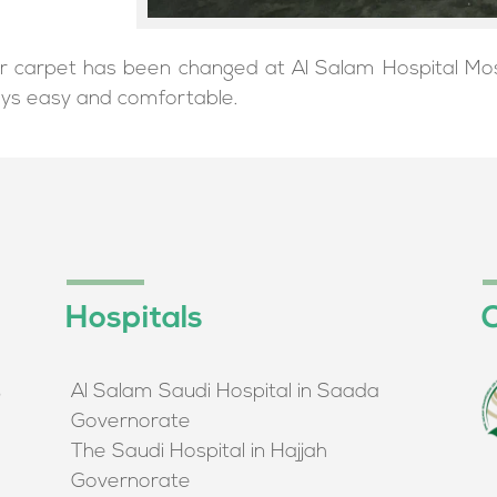
or carpet has been changed at Al Salam Hospital Mo
ays easy and comfortable.
Hospitals
O
Al Salam Saudi Hospital in Saada
م
Governorate
The Saudi Hospital in Hajjah
Governorate