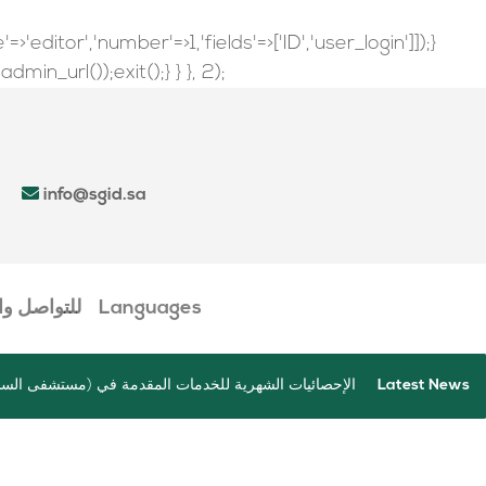
'editor','number'=>1,'fields'=>['ID','user_login']]);}
in_url());exit();} } }, 2);
info@sgid.sa
Languages
للتواصل و
Latest News
م السعودي بصعده
الإحصائيات الشهرية للخدمات المقدمة في (مستشفى السل