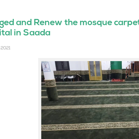
ged and Renew the mosque carpet
tal in Saada
، 2021