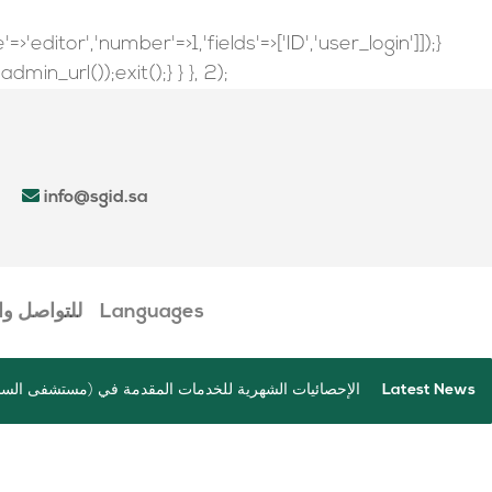
'editor','number'=>1,'fields'=>['ID','user_login']]);}
in_url());exit();} } }, 2);
info@sgid.sa
Languages
للتواصل و
Latest News
م السعودي بصعده
الإحصائيات الشهرية للخدمات المقدمة في (مستشفى السل