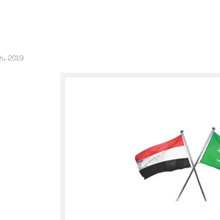
م
h، 2019